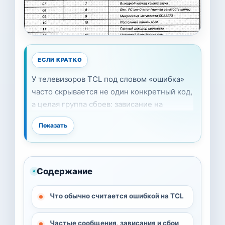
ЕСЛИ КРАТКО
У телевизоров TCL под словом «ошибка»
часто скрывается не один конкретный код,
а целая группа сбоев: зависание на
логотипе, циклическая перезагрузка,
Показать
проблемы с приложениями, сбой
обновления, потеря сети или вход в
recovery mode. В большинстве случаев
сначала стоит исключить питание,
Содержание
интернет, неудачное обновление и сбой
приложения. Только после этого имеет
Что обычно считается ошибкой на TCL
смысл делать полный сброс.
Частые сообщения, зависания и сбои