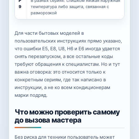
P
В разных сериях: слишком низкая наружная
У
9
температура либо защита, связанная с
т
разморозкой
Для части бытовых моделей в
пользовательских инструкциях прямо указано,
что ошибки E5, E8, U8, H6 и E6 иногда удается
снять перезапуском, а все остальные коды
требуют обращения к специалистам. Но и тут
важна оговорка: это относится только к
конкретным сериям, где так написано в
инструкции, а не ко всем кондиционерам
марки подряд.
Что можно проверить самому
до вызова мастера
Без риска для техники пользователь может