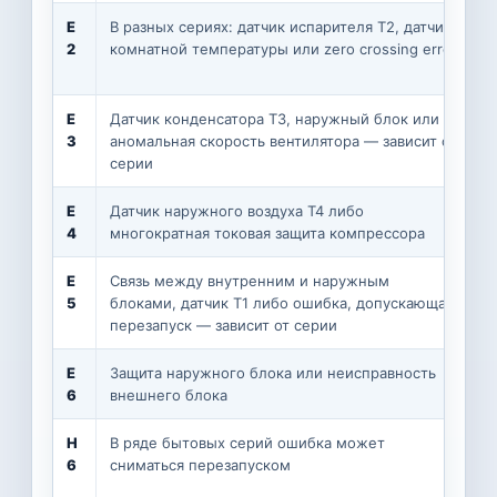
E
В разных сериях: датчик испарителя T2, датчик
С
2
комнатной температуры или zero crossing error
л
д
E
Датчик конденсатора T3, наружный блок или
П
3
аномальная скорость вентилятора — зависит от
в
серии
з
E
Датчик наружного воздуха T4 либо
Е
4
многократная токовая защита компрессора
с
E
Связь между внутренним и наружным
П
5
блоками, датчик T1 либо ошибка, допускающая
л
перезапуск — зависит от серии
E
Защита наружного блока или неисправность
Н
6
внешнего блока
н
H
В ряде бытовых серий ошибка может
Р
6
сниматься перезапуском
д
с