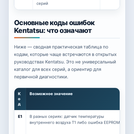
серий
Основные коды ошибок
Kentatsu: что означают
Ниже — сводная практическая таблица по
кодам, которые чаще встречаются в открытых
руководствах Kentatsu. Это не универсальный
каталог для всех серий, а ориентир для
первичной диагностики.
К
Возможное значение
Ч
о
д
E1
В разных сериях: датчик температуры
У
внутреннего воздуха T1 либо ошибка EEPROM
с
р