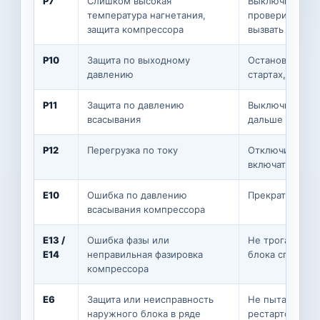
P7
Слишком высокая
Выключить сист
температура нагнетания,
проверить заг
защита компрессора
вызвать сервис
P10
Защита по выходному
Остановить раб
давлению
стартах, нужна
P11
Защита по давлению
Выключить, пр
всасывания
дальше — серв
P12
Перегрузка по току
Отключить пита
включать снова
E10
Ошибка по давлению
Прекратить эк
всасывания компрессора
E13 /
Ошибка фазы или
Не трогать до 
E14
неправильная фазировка
блока специал
компрессора
E6
Защита или неисправность
Не пытаться «
наружного блока в ряде
рестартом