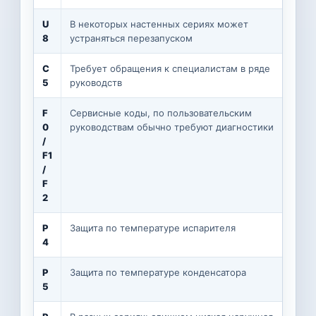
U
В некоторых настенных сериях может
О
8
устраняться перезапуском
о
C
Требует обращения к специалистам в ряде
С
5
руководств
F
Сервисные коды, по пользовательским
В
0
руководствам обычно требуют диагностики
э
/
F1
/
F
2
P
Защита по температуре испарителя
П
4
с
P
Защита по температуре конденсатора
П
5
т