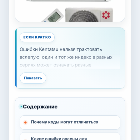
ЕСЛИ КРАТКО
Ошибки Kentatsu нельзя трактовать
вслепую: один и тот же индекс в разных
сериях может означать разные
неисправности. Сначала нужно
Показать
зафиксировать точную модель, сам код и
поведение блока. Перезапуск уместен
только для ограниченного числа сбоев.
Если на экране или по индикации видны
Содержание
ошибки, связанные с перегревом,
давлением, токовой защитой, наружным
Почему коды могут отличаться
блоком или компрессором, технику лучше
не мучить повторными включениями.
Какие ошибки опасны для