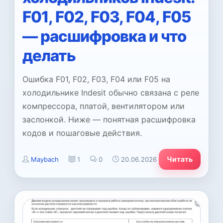
F01, F02, F03, F04, F05
— расшифровка и что
делать
Ошибка F01, F02, F03, F04 или F05 на
холодильнике Indesit обычно связана с реле
компрессора, платой, вентилятором или
заслонкой. Ниже — понятная расшифровка
кодов и пошаговые действия.
Читать
Maybach
1
0
20.06.2026