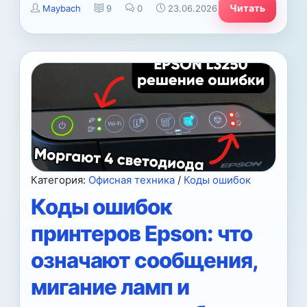
Читать
Maybach
9
0
23.06.2026
Категория:
Офисная техника
/
Коды ошибок
Коды ошибок
принтеров Epson: что
означают сообщения,
мигание ламп и