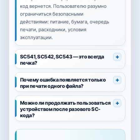
код вернется. Пользователю разумно
ограничиться безопасными
действиями: питание, бумага, очередь
печати, расходники, условия
эксплуатации.
SC541, SC542, SC543 — это всегда
печка?
Почему ошибка появляется только
при печати одного файла?
Можно ли продолжать пользоваться
устройством после разового SC-
кода?