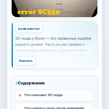
ЕСЛИ КРАТКО
SC-коды у Ricoh — это сервисные ошибки
разного уровня. Часть из них связана с
перегревом, замятием, подачей бумаги,
блоками печати или неудачным заданием
Показать
на печать. Пользователь обычно может
безопасно проверить питание, бумагу,
лотки, перезапуск, сетевое задание и
расходники. Но ошибки, связанные с узлом
Содержание
закрепления, высокими напряжениями,
лазером, двигателями и внутренней
Что означают SC-коды
электроникой, часто требуют сервиса.
Что сделать сразу после появления