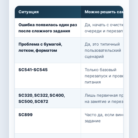
Ситуация
Можно решить самому
Ошибка появилась один раз
Да, начать с очистки
после сложного задания
очереди и перезапуска
Проблема с бумагой,
Да, это типичный
лотком, форматом
пользовательский
сценарий
SC541-SC545
Только базовый
перезапуск и проверка
питания
SC320, SC322, SC400,
Лишь первичная проверка
SC500, SC672
на замятие и перезапуск
SC899
Часто да, если виновато
задание